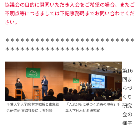
協議会の目的に賛同いただき入会をご希望の場合、またご
不明点等につきましては下記事務局までお問い合わせくだ
さい。
＊＊＊＊＊＊＊＊＊＊＊＊＊＊＊＊＊＊＊＊＊＊＊＊＊＊
＊＊＊＊＊＊＊＊＊＊＊＊＊＊＊＊＊＊＊＊
第16
回ま
ちづ
くり
千葉大学大学院 村木教授と東急総
「人流分析に基づく渋谷の現在」千
研究
合研究所 東浦社長による対談
葉大学村木ゼミ研究室
会の
様子