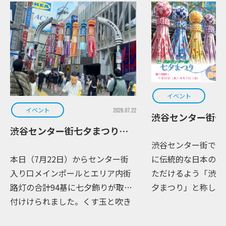
イベント
イベント
2026.07.22
渋谷センター街七
渋谷センター街七夕まつり part2
渋谷センター街では
本日（7月22日）からセンター街
に伝統的な日本の夏
入り口メインポールとエリア内街
ただけるよう「渋谷
路灯の合計94基に七夕飾りが取り
夕まつり」と称しイ
付けけられました。くす玉と吹き
しております。 本
流しは、伊達政宗の時代から続く
街入り口メインポー