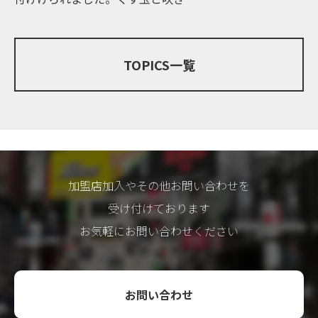
流しは、伊達政宗の時代から続く
街入り口メインポー
「仙台七夕まつり」の心を受け継
街路灯の合計94基
ぐ職人により、幸を願い一つ一つ
夕ま […]
TOPICS一覧
手作り […]
加盟店加入やその他お問い合わせを
受け付けております
お気軽にお問い合わせください
お問い合わせ