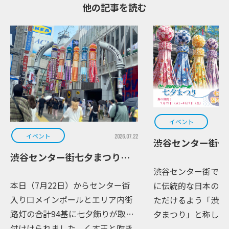
他の記事を読む
イベント
イベント
2026.07.22
渋谷センター街七
渋谷センター街七夕まつり part2
渋谷センター街では
本日（7月22日）からセンター街
に伝統的な日本の夏
入り口メインポールとエリア内街
ただけるよう「渋谷
路灯の合計94基に七夕飾りが取り
夕まつり」と称しイ
付けけられました。くす玉と吹き
しております。 本