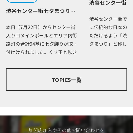
渋谷センター街七
渋谷センター街七夕まつり part2
渋谷センター街では
本日（7月22日）からセンター街
に伝統的な日本の夏
入り口メインポールとエリア内街
ただけるよう「渋谷
路灯の合計94基に七夕飾りが取り
夕まつり」と称しイ
付けけられました。くす玉と吹き
しております。 本
流しは、伊達政宗の時代から続く
街入り口メインポー
「仙台七夕まつり」の心を受け継
街路灯の合計94基
ぐ職人により、幸を願い一つ一つ
夕ま […]
TOPICS一覧
手作り […]
加盟店加入やその他お問い合わせを