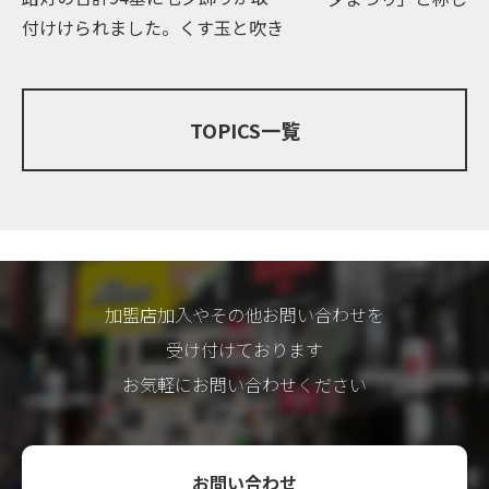
付けけられました。くす玉と吹き
しております。 本
流しは、伊達政宗の時代から続く
街入り口メインポー
「仙台七夕まつり」の心を受け継
街路灯の合計94基
ぐ職人により、幸を願い一つ一つ
夕ま […]
TOPICS一覧
手作り […]
加盟店加入やその他お問い合わせを
受け付けております
お気軽にお問い合わせください
お問い合わせ