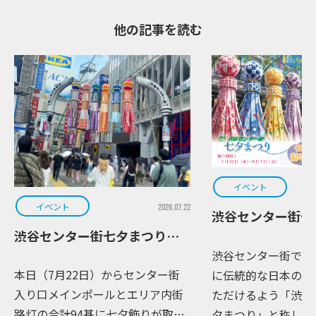
他の記事を読む
イベント
イベント
2026.07.22
渋谷センター街七
渋谷センター街七夕まつり part2
渋谷センター街では
本日（7月22日）からセンター街
に伝統的な日本の夏
入り口メインポールとエリア内街
ただけるよう「渋谷
路灯の合計94基に七夕飾りが取り
夕まつり」と称しイ