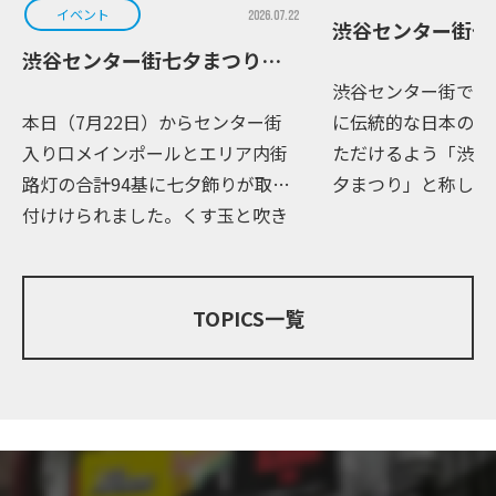
イベント
2026.07.22
渋谷センター街七
渋谷センター街七夕まつり part2
渋谷センター街では
本日（7月22日）からセンター街
に伝統的な日本の夏
入り口メインポールとエリア内街
ただけるよう「渋谷
路灯の合計94基に七夕飾りが取り
夕まつり」と称しイ
付けけられました。くす玉と吹き
しております。 本
流しは、伊達政宗の時代から続く
街入り口メインポー
「仙台七夕まつり」の心を受け継
街路灯の合計94基
ぐ職人により、幸を願い一つ一つ
夕ま […]
TOPICS一覧
手作り […]